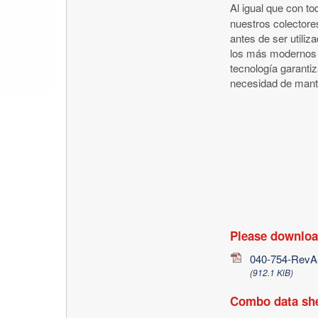
Al igual que con t
nuestros colectore
antes de ser utiliz
los más modernos 
tecnología garanti
necesidad de mante
Please downloa
040-754-RevA-
(912.1 KiB)
Combo data sh