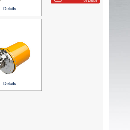
de Deublin
Details
Details