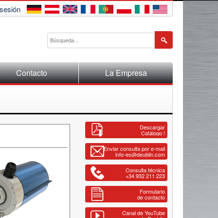
 sesión
Contacto
La Empresa
Descargar
Catálogo !
Enviar consulta por e-mail
info-es@deublin.com
Consulta técnica
+34 932 211 223
Formulario
de contacto
Canal de YouTube