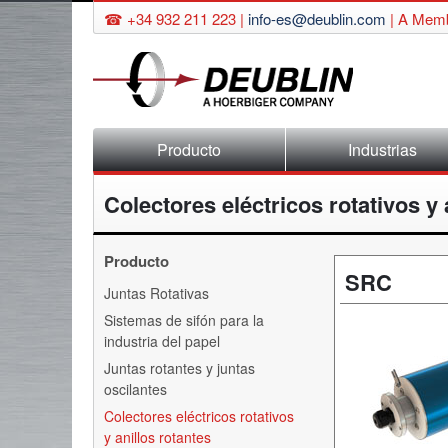
☎ +34 932 211 223 |
info-es@deublin.com
|
A Memb
Saltar
Producto
Industrias
navegación
Colectores eléctricos rotativos y 
Producto
SRC
Saltar
Juntas Rotativas
navegación
Sistemas de sifón para la
industria del papel
Juntas rotantes y juntas
oscilantes
Colectores eléctricos rotativos
y anillos rotantes