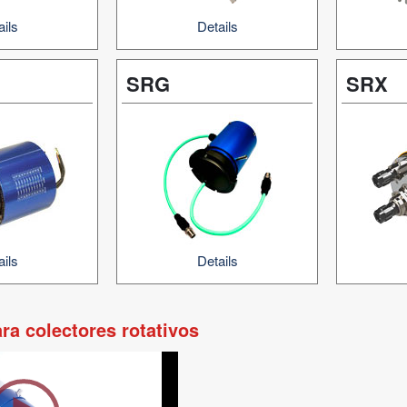
ails
Details
SRG
SRX
ails
Details
ra colectores rotativos