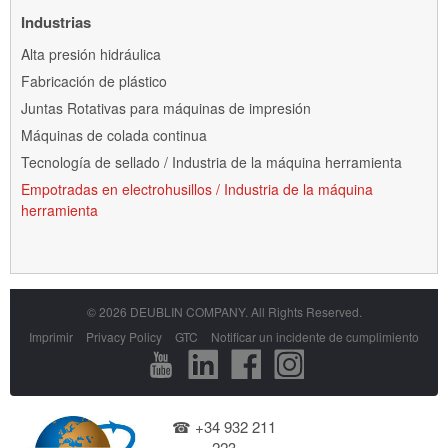
Industrias
Saltar
Alta presión hidráulica
navegación
Fabricación de plástico
Juntas Rotativas para máquinas de impresión
Máquinas de colada continua
Tecnología de sellado / Industria de la máquina herramienta
Empotradas en electrohusillos / Industria de la máquina
herramienta
© 2026 DEUBLIN COMPANY. All Rights Reserved.
Saltar
Imprimir
Privacy Policy
GTC
Notificar un incidente de cumplimiento
navegación
☎ +34 932 211
223