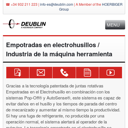
☎ +34 932 211 223 |
info-es@deublin.com
|
A Member of the
HOERBIGER
Group
MENU
Empotradas en electrohusillos /
Industria de la máquina herramienta
Descargar
Enviar
Consulta
Formulario
Canal
Catálogo
consulta
técnica
de
de
!
por
+34
contacto
YouTube
Gracias a la tecnología patentada de juntas rotativas
e-
932
de
Empotradas en el Electrohusillo en combinación con los
mail
211
Deublin
sistemas Pop-Off® y AutoSense®, este sistema es capaz de
info-
223
evitar daños en el husillo y los tiempos de parada del centro
es@deublin.com
de mecanizado y aumentar al mismo tiempo la productividad.
Si hay una fuga de refrigerante, no producida por una
operación normal, el sistema alertará al operador de la
máquina. La tecnología empotrada en el electrohusillo se