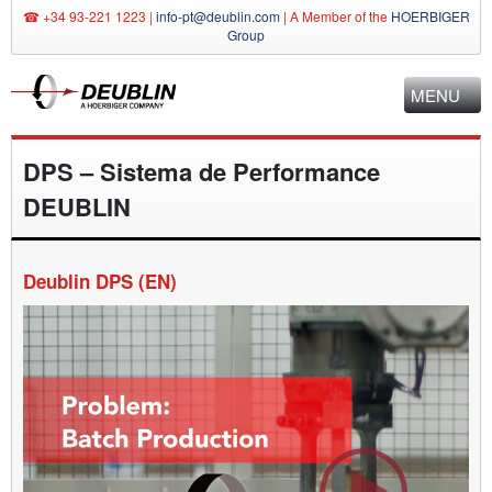
☎ +34 93-221 1223 |
info-pt@deublin.com
|
A Member of the
HOERBIGER
Group
MENU
DPS – Sistema de Performance
DEUBLIN
Deublin DPS (EN)
Video
Player