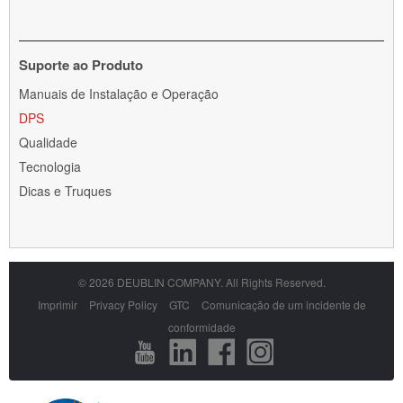
Suporte ao Produto
Skip
Manuais de Instalação e Operação
navigation
DPS
Qualidade
Tecnologia
Dicas e Truques
© 2026 DEUBLIN COMPANY. All Rights Reserved.
Skip
Imprimir
Privacy Policy
GTC
Comunicação de um incidente de
navigation
conformidade