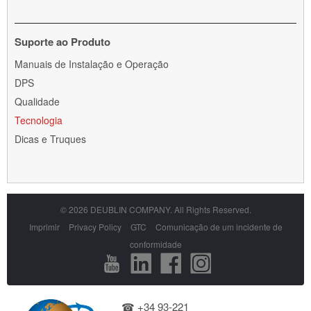
Suporte ao Produto
Skip
Manuais de Instalação e Operação
navigation
DPS
Qualidade
Tecnologia
Dicas e Truques
© 2026 DEUBLIN COMPANY. All Rights Reserved.
Skip
Imprimir
Privacy Policy
GTC
Comunicação de um incidente de
navigation
conformidade
☎ +34 93-221