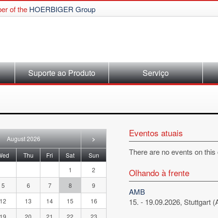
r of the
HOERBIGER Group
Suporte ao Produto
Serviço
Eventos atuais
August 2026
>
There are no events on this
nesday
rsday
day
urday
day
Wed
Thu
Fri
Sat
Sun
1
2
Olhando à frente
5
6
7
8
9
AMB
12
13
14
15
16
15. - 19.09.2026, Stuttgart
19
20
21
22
23