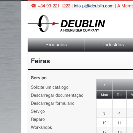
☎ +34 93-221 1223 |
info-pt@deublin.com
|
A Membe
Skip
Productos
Indústrias
navigation
Feiras
Serviço
<
Skip
Solicite um catálogo
navigation
day
sday
Descarregar documentação
Mon
Tue
Descarregar formulário
Serviço
3
4
Reparo
10
11
Workshops
17
18