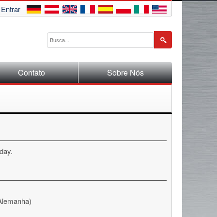
Entrar
Contato
Sobre Nós
 day.
 (Alemanha)