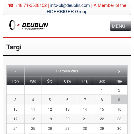
☎ +48 71-3528152 |
info-pl@deublin.com
|
A Member of the
HOERBIGER Group
MENU
Targi
>
Sierpień 2026
>
iedziałek
rek
da
artek
tek
ota
dziela
Pon
Wto
Śro
Czw
Pią
Sob
Nie
1
2
3
4
5
6
7
8
9
10
11
12
13
14
15
16
17
18
19
20
21
22
23
24
25
26
27
28
29
30