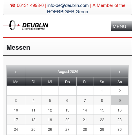
☎ 06131 4998-0 |
info-de@deublin.com
|
A Member of the
HOERBIGER Group
MENU
Messen
<
August 2026
>
ntag
enstag
ttwoch
nnerstag
eitag
mstag
nntag
Mo
Di
Mi
Do
Fr
Sa
So
1
2
3
4
5
6
7
8
9
10
11
12
13
14
15
16
17
18
19
20
21
22
23
24
25
26
27
28
29
30