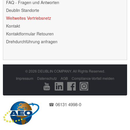
Navigation
FAQ - Fragen und Antworten
überspringen
Deublin Standorte
Weltweites Vertriebsnetz
Kontakt
Kontaktformular Retouren
Drehdurchführung anfragen
© 2026 DEUBLIN COMPANY. All Rights Reserved.
Navigation
Impressum
Datenschutz
AGB
Compliance-Vorfall melden
überspringen
☎ 06131 4998-0