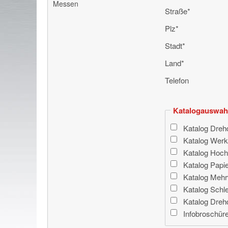
Messen
Pflichtfeld
Straße
*
Pflichtfeld
Plz
*
Pflichtfeld
Stadt
*
Pflichtfeld
Land
*
Telefon
Pflichtfeld
Katalogauswah
Katalog Dreh
Katalog Wer
Katalog Hoch
Katalog Papie
Katalog Meh
Katalog Schle
Katalog Drehd
Infobroschüre