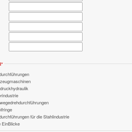
l
*
durchführungen
kzeugmaschinen
druckhydraulik
rindustrie
rwegedrehdurchführungen
ifringe
urchführungen für die Stahlindustrie
 EinBlicke