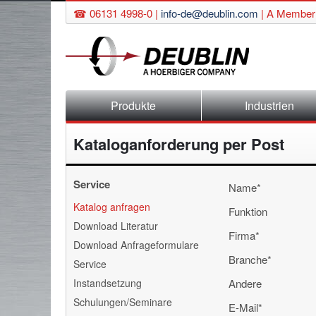
☎ 06131 4998-0 |
info-de@deublin.com
|
A Member 
Navigation
Produkte
Industrien
überspringen
Kataloganforderung per Post
Service
Pflichtfeld
Name
*
Navigation
Katalog anfragen
Funktion
überspringen
Download Literatur
Pflichtfeld
Firma
*
Download Anfrageformulare
Pflichtfeld
Branche
*
Service
Instandsetzung
Andere
Schulungen/Seminare
Pflichtfeld
E-Mail
*