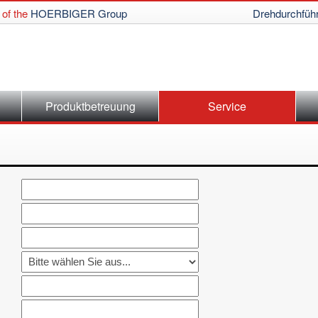
of the
HOERBIGER Group
Drehdurchfüh
Produktbetreuung
Service