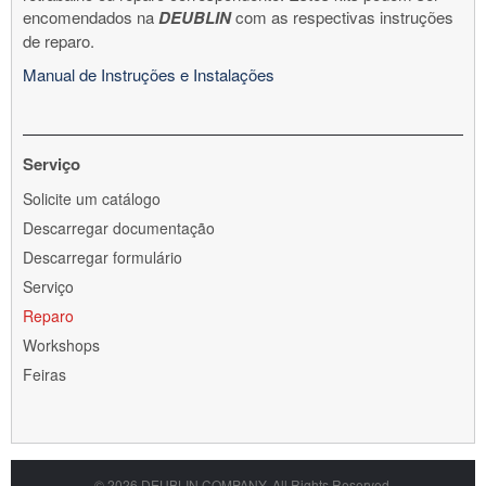
encomendados na
DEUBLIN
com as respectivas instruções
de reparo.
Manual de Instruções e Instalações
Serviço
Skip
Solicite um catálogo
navigation
Descarregar documentação
Descarregar formulário
Serviço
Reparo
Workshops
Feiras
© 2026 DEUBLIN COMPANY. All Rights Reserved.