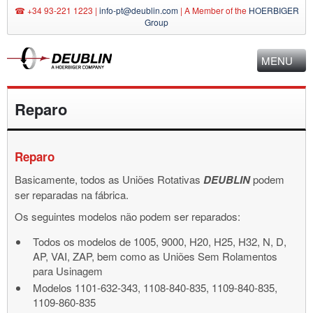
☎ +34 93-221 1223 |
info-pt@deublin.com
|
A Member of the
HOERBIGER
Group
MENU
Reparo
Reparo
Basicamente, todos as Uniões Rotativas
DEUBLIN
podem
ser reparadas na fábrica.
Os seguintes modelos não podem ser reparados:
Todos os modelos de 1005, 9000, H20, H25, H32, N, D,
AP, VAI, ZAP, bem como as Uniões Sem Rolamentos
para Usinagem
Modelos 1101-632-343, 1108-840-835, 1109-840-835,
1109-860-835