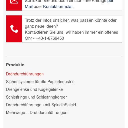
Schicken Sie uns doch einfach Ihre Anfrage
per
Mail
oder
Kontaktformular
.
Trotz der Infos unsicher, was passen könnte oder
ganz neue Ideen?
Kontaktieren Sie uns, wir haben immer ein offenes
Ohr - +43-1-8768450
Produkte
Navigation
Drehdurchführungen
überspringen
Siphonsysteme für die Papierindustrie
Drehgelenke und Kugelgelenke
Schleifringe und Schleifringkörper
Drehdurchführungen mit SpindleShield
Mehrwege – Drehdurchführungen