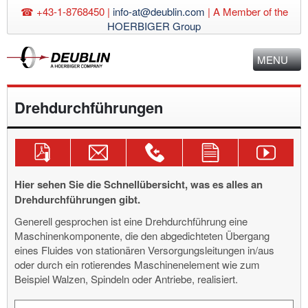
☎ +43-1-8768450 |
info-at@deublin.com
|
A Member of the
HOERBIGER Group
MENU
Drehdurchführungen
Passenden
Anfragemail
Technische
Kontaktformular
Deublin
Katalog
senden
Beratung
verwenden
YouTube
downloaden!
info-
+43-
Kanal
Hier sehen Sie die Schnellübersicht, was es alles an
at@deublin.com
1-
Drehdurchführungen gibt.
8768450
Generell gesprochen ist eine Drehdurchführung eine
Maschinenkomponente, die den abgedichteten Übergang
eines Fluides von stationären Versorgungsleitungen in/aus
oder durch ein rotierendes Maschinenelement wie zum
Beispiel Walzen, Spindeln oder Antriebe, realisiert.