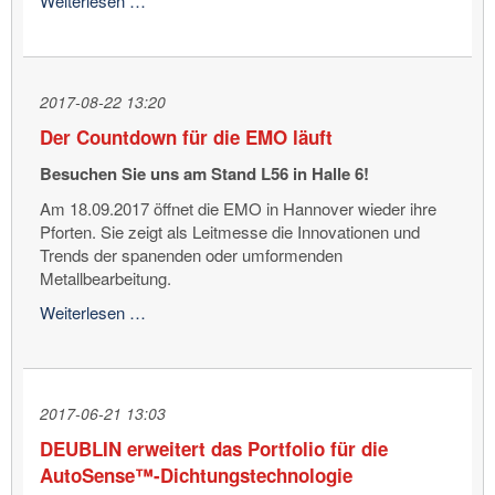
Weiterlesen …
noch
2
Wochen
bis
2017-08-22 13:20
zur
Der Countdown für die EMO läuft
EMO!
Besuchen Sie uns am Stand L56 in Halle 6!
Am 18.09.2017 öffnet die EMO in Hannover wieder ihre
Pforten. Sie zeigt als Leitmesse die Innovationen und
Trends der spanenden oder umformenden
Metallbearbeitung.
Der
Weiterlesen …
Countdown
für
die
EMO
2017-06-21 13:03
läuft
DEUBLIN erweitert das Portfolio für die
AutoSense™-Dichtungstechnologie