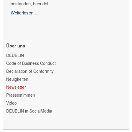
bestanden, beendet.
DEUBLIN
Weiterlesen …
übernimmt
die
Geschäfte
der
BARCO
Über uns
International
Navigation
DEUBLIN
überspringen
Code of Business Conduct
Declaration of Conformity
Neuigkeiten
Newsletter
Pressestimmen
Video
DEUBLIN in SocialMedia