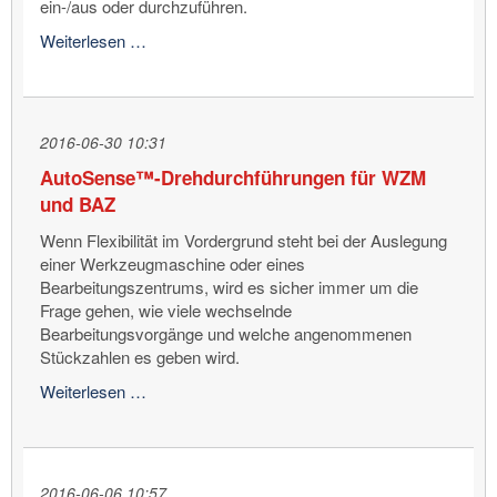
ein-/aus oder durchzuführen.
Mehrkanal-
Weiterlesen …
Drehdurchführungen
2016-06-30 10:31
AutoSense™-Drehdurchführungen für WZM
und BAZ
Wenn Flexibilität im Vordergrund steht bei der Auslegung
einer Werkzeugmaschine oder eines
Bearbeitungszentrums, wird es sicher immer um die
Frage gehen, wie viele wechselnde
Bearbeitungsvorgänge und welche angenommenen
Stückzahlen es geben wird.
AutoSense™-
Weiterlesen …
Drehdurchführungen
für
WZM
und
2016-06-06 10:57