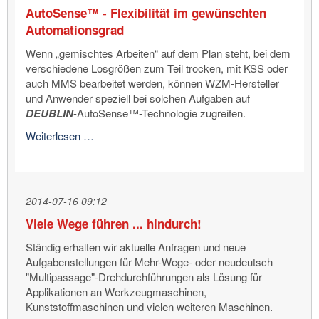
AutoSense™ - Flexibilität im gewünschten
Automationsgrad
Wenn „gemischtes Arbeiten“ auf dem Plan steht, bei dem
verschiedene Losgrößen zum Teil trocken, mit KSS oder
auch MMS bearbeitet werden, können WZM-Hersteller
und Anwender speziell bei solchen Aufgaben auf
DEUBLIN
-AutoSense™-Technologie zugreifen.
AutoSense™
Weiterlesen …
-
Flexibilität
im
gewünschten
2014-07-16 09:12
Automationsgrad
Viele Wege führen ... hindurch!
Ständig erhalten wir aktuelle Anfragen und neue
Aufgabenstellungen für Mehr-Wege- oder neudeutsch
"Multipassage"-Drehdurchführungen als Lösung für
Applikationen an Werkzeugmaschinen,
Kunststoffmaschinen und vielen weiteren Maschinen.