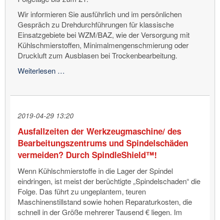
Wir informieren Sie ausführlich und im persönlichen
Gespräch zu Drehdurchführungen für klassische
Einsatzgebiete bei WZM/BAZ, wie der Versorgung mit
Kühlschmierstoffen, Minimalmengenschmierung oder
Druckluft zum Ausblasen bei Trockenbearbeitung.
Nur
Weiterlesen …
noch
anderthalb
Wochen
bis
2019-04-29 13:20
zur
Ausfallzeiten der Werkzeugmaschine/ des
EMO!
Bearbeitungszentrums und Spindelschäden
vermeiden? Durch SpindleShield™!
Wenn Kühlschmierstoffe in die Lager der Spindel
eindringen, ist meist der berüchtigte „Spindelschaden“ die
Folge. Das führt zu ungeplantem, teuren
Maschinenstillstand sowie hohen Reparaturkosten, die
schnell in der Größe mehrerer Tausend € liegen. Im