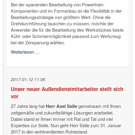
Bei der spanenden Bearbeitung von Powertrain-
Komponenten und im Formenbau ist die Flexibilität in der
Bearbeitungsstrategie von größtem Wert. Ohne die
Drehdurchführung tauschen zu müssen, möchte der
Anwender die für die Bearbeitung des Werkstückes beste
Kühl- oder Schmiermöglichkeit passend zum Werkzeug
bei der Zerspanung wählen.
DEUBLIN
Weiterlesen …
erweitert
das
Portfolio
für
2017-01-12 11:06
die
Unser neuer Außendienstmitarbeiter stellt sich
AutoSense™-
vor
Dichtungstechnologie
27 Jahre lang hat
Herr Axel Selle
gemeinsam mit Ihnen
zeitgemäße und zukunftsfähige Lösungen erarbeitet.
Dabei stand er Ihnen immer mit Rat und Tat und viel
Expertise zur Seite. Nun geht Herr Selle zum 31. Januar
2017 in den wohlverdienten Ruhestand.