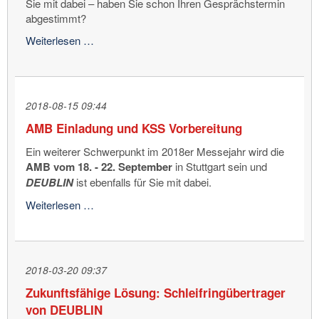
Sie mit dabei – haben Sie schon Ihren Gesprächstermin
abgestimmt?
Nicht
Weiterlesen …
mehr
lange
bis
zur
2018-08-15 09:44
AMB
AMB Einladung und KSS Vorbereitung
Ein weiterer Schwerpunkt im 2018er Messejahr wird die
AMB vom 18. - 22. September
in Stuttgart sein und
DEUBLIN
ist ebenfalls für Sie mit dabei.
AMB
Weiterlesen …
Einladung
und
KSS
Vorbereitung
2018-03-20 09:37
Zukunftsfähige Lösung: Schleifringübertrager
von DEUBLIN