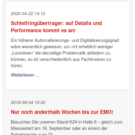
Gewinn
durch
2020-04-22 14:12
Deublin-
Schleifringübertrager: auf Details und
Schleifringe!
Performance kommt es an!
Ein höherer Automatisierungs- und Digitalisierungsgrad
wäre wesentlich gewesen, um mit erheblich weniger
„Lockdown“ die derzeitige Problematik abfedern zu
können, so ist verschiedentlich aus Fachkreisen zu
hören.
Schleifringübertrager:
Weiterlesen …
auf
Details
und
Performance
2019-09-04 10:30
kommt
Nur noch anderthalb Wochen bis zur EMO!
es
an!
Besuchen Sie unseren Stand K24 in Halle 6 – gleich zum
Messestart am 16. September oder an einem der
Folgetage bis zum 21.