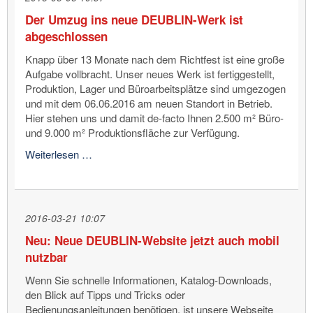
BAZ
Der Umzug ins neue DEUBLIN-Werk ist
abgeschlossen
Knapp über 13 Monate nach dem Richtfest ist eine große
Aufgabe vollbracht. Unser neues Werk ist fertiggestellt,
Produktion, Lager und Büroarbeitsplätze sind umgezogen
und mit dem 06.06.2016 am neuen Standort in Betrieb.
Hier stehen uns und damit de-facto Ihnen 2.500 m² Büro-
und 9.000 m² Produktionsfläche zur Verfügung.
Der
Weiterlesen …
Umzug
ins
neue
DEUBLIN-
2016-03-21 10:07
Werk
Neu: Neue DEUBLIN-Website jetzt auch mobil
ist
nutzbar
abgeschlossen
Wenn Sie schnelle Informationen, Katalog-Downloads,
den Blick auf Tipps und Tricks oder
Bedienungsanleitungen benötigen, ist unsere Webseite