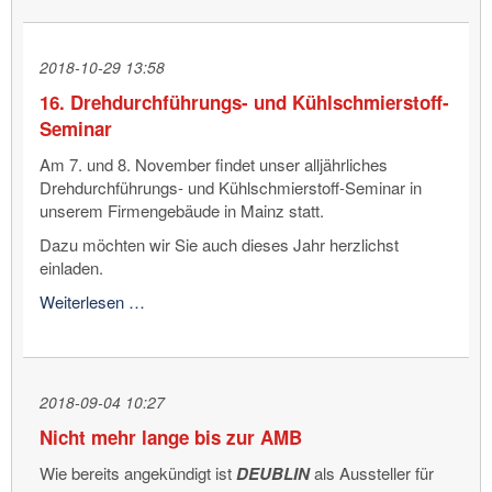
in
die
Anwendungen:
2018-10-29 13:58
DEUBLIN
16. Drehdurchführungs- und Kühlschmierstoff-
Schleifringübertrager
Seminar
für
Strom
Am 7. und 8. November findet unser alljährliches
und
Drehdurchführungs- und Kühlschmierstoff-Seminar in
Daten
unserem Firmengebäude in Mainz statt.
Dazu möchten wir Sie auch dieses Jahr herzlichst
einladen.
16.
Weiterlesen …
Drehdurchführungs-
und
Kühlschmierstoff-
Seminar
2018-09-04 10:27
Nicht mehr lange bis zur AMB
Wie bereits angekündigt ist
DEUBLIN
als Aussteller für