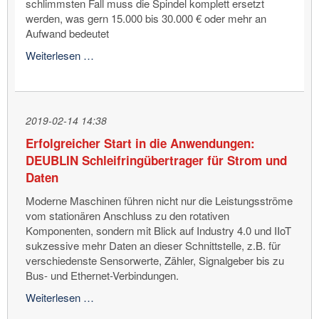
schlimmsten Fall muss die Spindel komplett ersetzt
werden, was gern 15.000 bis 30.000 € oder mehr an
Aufwand bedeutet
Ausfallzeiten
Weiterlesen …
der
Werkzeugmaschine/
des
Bearbeitungszentrums
2019-02-14 14:38
und
Erfolgreicher Start in die Anwendungen:
Spindelschäden
DEUBLIN Schleifringübertrager für Strom und
vermeiden?
Durch
Daten
SpindleShield™!
Moderne Maschinen führen nicht nur die Leistungsströme
vom stationären Anschluss zu den rotativen
Komponenten, sondern mit Blick auf Industry 4.0 und IIoT
sukzessive mehr Daten an dieser Schnittstelle, z.B. für
verschiedenste Sensorwerte, Zähler, Signalgeber bis zu
Bus- und Ethernet-Verbindungen.
Erfolgreicher
Weiterlesen …
Start