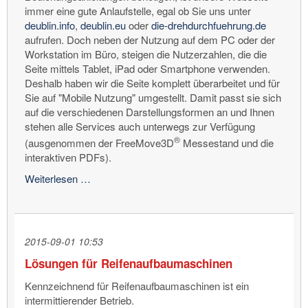
immer eine gute Anlaufstelle, egal ob Sie uns unter
deublin.info
,
deublin.eu
oder
die-drehdurchfuehrung.de
aufrufen. Doch neben der Nutzung auf dem PC oder der
Workstation im Büro, steigen die Nutzerzahlen, die die
Seite mittels Tablet, iPad oder Smartphone verwenden.
Deshalb haben wir die Seite komplett überarbeitet und für
Sie auf "Mobile Nutzung" umgestellt. Damit passt sie sich
auf die verschiedenen Darstellungsformen an und Ihnen
stehen alle Services auch unterwegs zur Verfügung
®
(ausgenommen der FreeMove3D
Messestand und die
interaktiven PDFs).
Neu:
Weiterlesen …
Neue
DEUBLIN-
Website
jetzt
2015-09-01 10:53
auch
Lösungen für Reifenaufbaumaschinen
mobil
nutzbar
Kennzeichnend für Reifenaufbaumaschinen ist ein
intermittierender Betrieb.