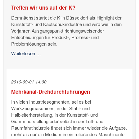
es
Treffen wir uns auf der K?
um
Ihre
Demnächst startet die K in Düsseldorf als Highlight der
Spindel
Kunststoff- und Kautschukindustrie und wird wie in den
und
Vorjahren Ausgangspunkt richtungsweisender
die
Entscheidungen für Produkt-, Prozess- und
Drehdurchführung
Problemlösungen sein.
geht!
Treffen
Weiterlesen …
wir
uns
auf
der
2016-09-01 14:00
K?
Mehrkanal-Drehdurchführungen
In vielen Industriesegmenten, sei es bei
Werkzeugmaschinen, in der Stahl- und
Halbleiterherstellung, in der Kunststoff- und
Gummiherstellung oder selbst in der Luft- und
Raumfahrtindustrie findet sich immer wieder die Aufgabe,
mehr als nur ein Medium in ein rotierendes Maschinenteil