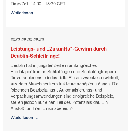
Time/Zeit: 14:00 - 15:30 CET
Improve
Weiterlesen …
Lifetime
of
Rotating
Unions
2020-09-30 09:38
Leistungs- und „Zukunfts“-Gewinn durch
Deublin-Schleifringe!
Deublin hat in jüngster Zeit ein umfangreiches
Produktportfolio an Schleifringen und Schleifringkörpern
für verschiedenste industrielle Einsatzzwecke entwickelt,
aus dem Maschinenkonstrukteure schöpfen können. Die
folgenden Bearbeitungs-, Automatisierungs- und
Verpackungsanwendungen sind erfolgreiche Beispiele,
stellen jedoch nur einen Teil des Potenzials dar. Ein
Anstoß für Ihren Einsatzbereich?
Leistungs-
Weiterlesen …
und
„Zukunfts“-