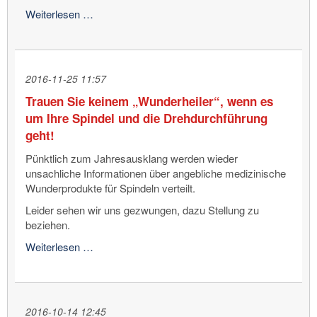
Unser
Weiterlesen …
neuer
Außendienstmitarbeiter
stellt
sich
2016-11-25 11:57
vor
Trauen Sie keinem „Wunderheiler“, wenn es
um Ihre Spindel und die Drehdurchführung
geht!
Pünktlich zum Jahresausklang werden wieder
unsachliche Informationen über angebliche medizinische
Wunderprodukte für Spindeln verteilt.
Leider sehen wir uns gezwungen, dazu Stellung zu
beziehen.
Trauen
Weiterlesen …
Sie
keinem
„Wunderheiler“,
wenn
2016-10-14 12:45