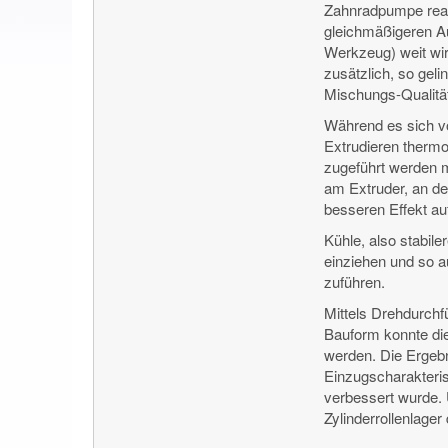
Zahnradpumpe realis
gleichmäßigeren Au
Werkzeug) weit wir
zusätzlich, so gel
Mischungs-Qualitä
Während es sich v
Extrudieren thermo
zugeführt werden m
am Extruder, an de
besseren Effekt au
Kühle, also stabile
einziehen und so 
zuführen.
Mittels Drehdurchf
Bauform konnte die
werden. Die Ergebn
Einzugscharakteris
verbessert wurde. 
Zylinderrollenlager