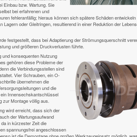
bei Einbau bzw. Wartung. Sie
elbst bei erfahrenen und
euren fehleranfällig; hieraus können sich spätere Schäden entwickeln 
 Lagern oder Gleitringen, resultierend in einer Reduktion der Leben
de festgestellt, dass bei Adaptierung der Strömungsquerschnitt vere
eistung und größeren Druckverlusten führte.
ng und konsequenten Nutzung
es gehören diese Probleme der
denn die Verbindungsstellen sind
taltet. Vier Schrauben, ein O-
schbrille übernehmen die
ersorgungsleitungen und die
 ein Innensechskantschlüssel
g zur Montage völlig aus.
ng wird erreicht, dass sich der
 auch der Wartungsaufwand
 da in kürzester Zeit die
gen spannungsfrei angeschlossen
enso ist die Demontage ohne großen Werkzeugeinsatz möglich, was