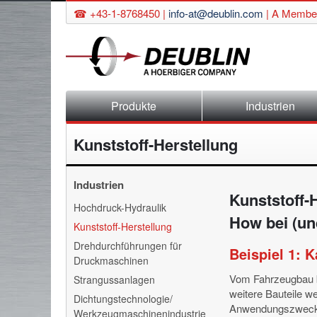
☎ +43-1-8768450 |
info-at@deublin.com
|
A Member
Navigation
Produkte
Industrien
überspringen
Kunststoff-Herstellung
Industrien
Kunststoff-
Navigation
Hochdruck-Hydraulik
überspringen
How bei (un
Kunststoff-Herstellung
Drehdurchführungen für
Beispiel 1: 
Druckmaschinen
Vom Fahrzeugbau bi
Strangussanlagen
weitere Bauteile 
Dichtungstechnologie/
Anwendungszweck o
Werkzeugmaschinenindustrie