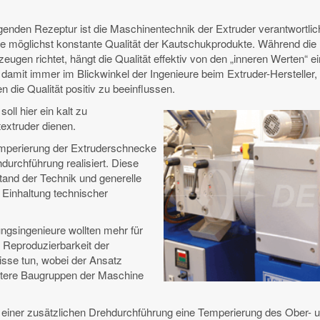
enden Rezeptur ist die Maschinentechnik der Extruder verantwortlic
ie möglichst konstante Qualität der Kautschukprodukte. Während die
eugen richtet, hängt die Qualität effektiv von den „inneren Werten“ e
t damit immer im Blickwinkel der Ingenieure beim Extruder-Hersteller
 die Qualität positiv zu beeinflussen.
oll hier ein kalt zu
textruder dienen.
mperierung der Extruderschnecke
durchführung realisiert. Diese
tand der Technik und generelle
Einhaltung technischer
ngsingenieure wollten mehr für
e Reproduzierbarkeit der
sse tun, wobei der Ansatz
itere Baugruppen der Maschine
 einer zusätzlichen Drehdurchführung eine Temperierung des Ober- u