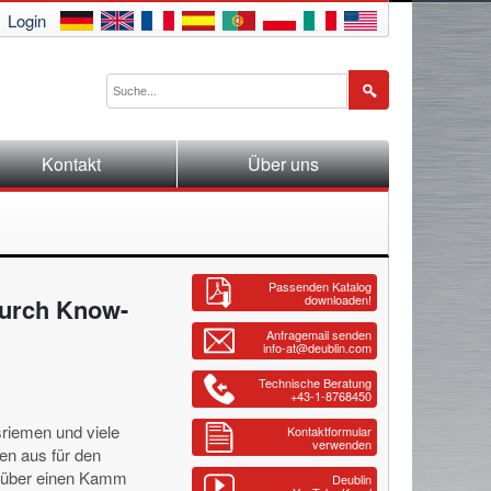
Login
Kontakt
Über uns
Passenden Katalog
downloaden!
 durch Know-
Anfragemail senden
info-at@deublin.com
Technische Beratung
+43-1-8768450
riemen und viele
Kontaktformular
verwenden
en aus für den
t über einen Kamm
Deublin