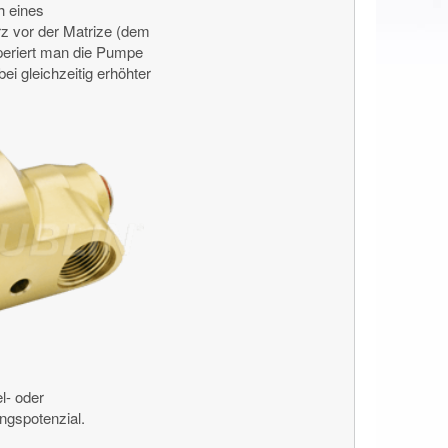
h eines
rz vor der Matrize (dem
periert man die Pumpe
i gleichzeitig erhöhter
l- oder
ungspotenzial.