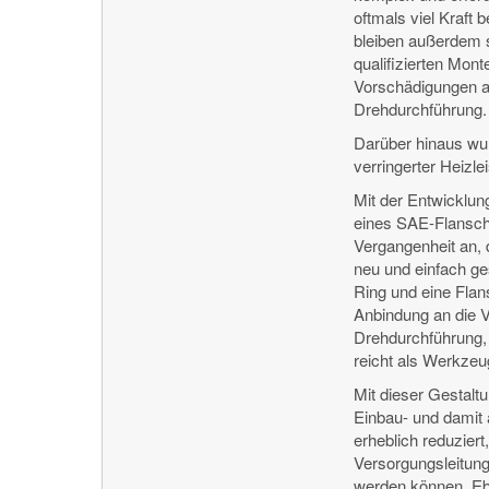
oftmals viel Kraft 
bleiben außerdem s
qualifizierten Mont
Vorschädigungen an
Drehdurchführung.
Darüber hinaus wur
verringerter Heizl
Mit der Entwicklu
eines SAE-Flansch
Vergangenheit an, 
neu und einfach ges
Ring und eine Flan
Anbindung an die V
Drehdurchführung,
reicht als Werkzeu
Mit dieser Gestaltu
Einbau- und damit
erheblich reduziert,
Versorgungsleitun
werden können. Eb