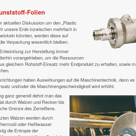
unststoff-Folien
 aktuellen Diskussion um den „Plastic
wir unsere Erde inzwischen mehrfach in
wickeln könnten, werden diese auf
 die Verpackung wesentlich bleiben.
e Entwicklung zur Herstellung immer
iterhin vorangetrieben, um die Ressourcen
aus gleichem Rohstoff-Einsatz mehr Endprodukt zu erhalten, sowie 
chen.
srichtungen haben Auswirkungen auf die Maschinentechnik, denn e
satz und/oder die Maschinengeschwindigkeit wird erhöht.
ung ganz generell dehnt man das
ial durch Walzen und Recken bis
sche Grenze des Zerreißens.
etzten Walzen werden durch
Thermoöl oder Heißwasser
stig die Entropie der