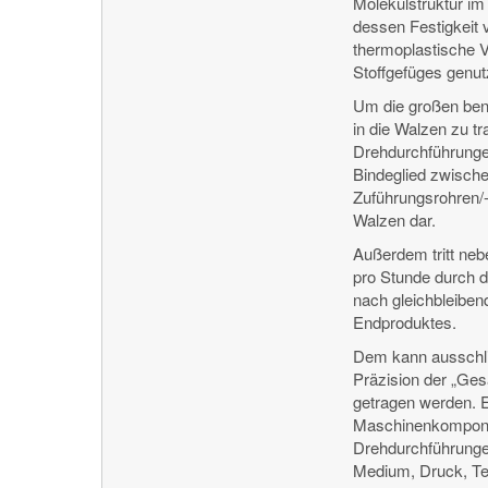
Molekülstruktur im
dessen Festigkeit v
thermoplastische 
Stoffgefüges genut
Um die großen be
in die Walzen zu tr
Drehdurchführungen
Bindeglied zwisch
Zuführungsrohren/
Walzen dar.
Außerdem tritt neb
pro Stunde durch d
nach gleichbleiben
Endproduktes.
Dem kann ausschli
Präzision der „Ge
getragen werden. Er
Maschinenkompone
Drehdurchführunge
Medium, Druck, Te