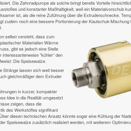
iert. Die Zahnradpumpe als solche bringt bereits Vorteile hinsichtlic
sstoßes und konstanter Maßhaltigkeit, weil ein Materialvorschub ku
ksamer ist, als die reine Zuführung über die Extruderschnecke. Tem
ingt zudem noch eine bessere Portionierung der Kautschuk-Mischung be
t.
on selbst versteht, dass zum
plastischer Materialien Wärme
uss, gibt es jedoch eine Stelle
r interessanterweise "kühler“ den
fweist: Die Speisewalze.
re Stränge lassen sich weit besser
auch gleichmäßiger dem Extruder
ührungen in kurzer, kompakter
se Idee in die Realität umgesetzt
isse zeigen, dass die
tik des Werkstoffes signifikant
Über diesen technischen Ansatz könnte sogar eine Kühlung der Nade
 der Speisewalze zusätzlich realisiert werden, mit weiterem Optimier