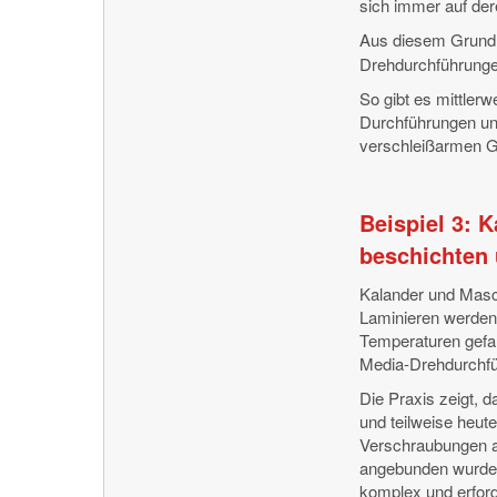
sich immer auf der
Aus diesem Grund 
Drehdurchführungen
So gibt es mittlerw
Durchführungen und
verschleißarmen Gl
Beispiel 3: 
beschichten 
Kalander und Mas
Laminieren werden
Temperaturen gefah
Media-Drehdurchf
Die Praxis zeigt, 
und teilweise heut
Verschraubungen a
angebunden wurden
komplex und erfor