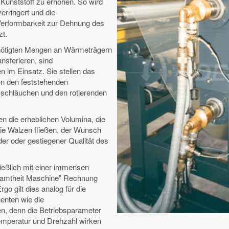
 Kunststoff zu erhöhen. So wird
erringert und die
Verformbarkeit zur Dehnung des
zt.
nötigten Mengen an Wärmeträgern
ansferieren, sind
 im Einsatz. Sie stellen das
en den feststehenden
-schläuchen und den rotierenden
en die erheblichen Volumina, die
ie Walzen fließen, der Wunsch
der oder gestiegener Qualität des
eßlich mit einer immensen
samtheit Maschine‟ Rechnung
go gilt dies analog für die
nten wie die
n, denn die Betriebsparameter
mperatur und Drehzahl wirken