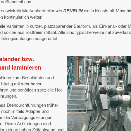
en Standzeit aus.
entwickeln Markenhersteller wie
DEUBLIN
die in Kunststoff-Maschi
 kontinuierlich weiter.
eile Varianten in kurzer, platzsparender Bauform, als Einkanal- oder 
 solche aus rostfreiem Stahl. Alle sind typischerweise mit zuverläs
eitringdichtungen ausgerüstet.
Kalander bzw.
und laminieren
chinen zum Beschichten und
 häufig mit sehr hohen
ren und benötigen spezielle Hot-
ührungen.
dass Drehdurchführungen früher
e noch mittels Adapter und
n die Versorgungsleitungen
. Diese Anbindungen sind
dern einen hohen Zeitaufwand und