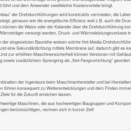
d führt und dem Anwender zweifelsfrei Kostenvorteile bringt.
nbau“ der Drehdurchführungen wird konstruktiv vermieden, die Lebe
teigt, genauso wie die energetische Effizienz weil z.B. auch die Dru
 können die Walze oder der Kalander über die Drehdurchführung kon
ärmeträger versorgt werden, Druck- und Wärmeleistungsverluste tre
n der eingesetzten Baureihe weisen solche Hot-Media-Drehdurchführu
und eine Sekundärdichtung mittels Membrane auf, dadurch gibt es k
. Und zur erhöhten Maschinensicherheit können Versionen mit Gehäu
g sowie zusätzlichem Sprengring als „Not-Fangvorrichtung“ geordert
nation der Ingenieure beim Maschinenhersteller und bei Herstellern
n führen konsequent zu Weiterentwicklungen und dem Finden immer 
Ziele für die Zukunft erreichen lassen.
hochwertige Maschinen, die aus hochwertigen Baugruppen und Kompon
ngen berücksichtigen, rechnen sich in kurzer Zeit!