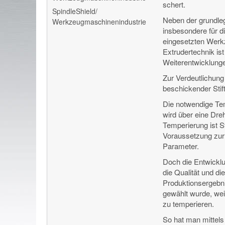
schert.
SpindleShield/
Neben der grundleg
Werkzeugmaschinenindustrie
insbesondere für d
eingesetzten Werkz
Extrudertechnik is
Weiterentwicklungen
Zur Verdeutlichung s
beschickender Stif
Die notwendige Te
wird über eine Dreh
Temperierung ist S
Voraussetzung zur 
Parameter.
Doch die Entwicklu
die Qualität und di
Produktionsergebni
gewählt wurde, we
zu temperieren.
So hat man mittels