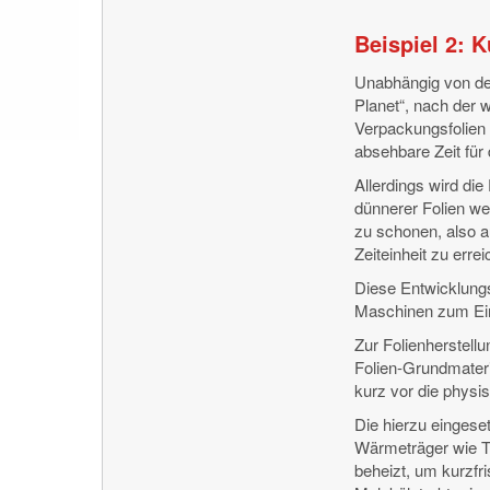
Beispiel 2: K
Unabhängig von der
Planet“, nach der 
Verpackungsfolien 
absehbare Zeit für
Allerdings wird di
dünnerer Folien we
zu schonen, also 
Zeiteinheit zu errei
Diese Entwicklung
Maschinen zum Ein
Zur Folienherstell
Folien-Grundmater
kurz vor die physi
Die hierzu einges
Wärmeträger wie 
beheizt, um kurzfri